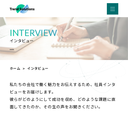
I
N
T
E
R
V
I
E
W
イ
ン
タ
ビ
ュ
ー
ホーム
インタビュー
私たちの会社で働く魅力をお伝えするため、社員インタ
ビューをお届けします。
彼らがどのようにして成功を収め、どのような課題に直
面してきたのか、その生の声をお聞きください。